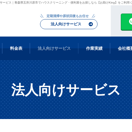
サービス
｜青森県五所川原市でハウスクリーニング・便利屋をお探しなら【お助けKing】をご利用
定期清掃や原状回復もお任せ
法人向けサービス
料金表
法人向けサービス
作業実績
会社概
ハウスクリーニング
庭仕事
法人向けサービス
その他
法人様向け